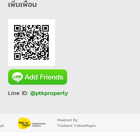
เพิ่มเพื่อน
Line ID:
@ptkproperty
Powered By
ypt
Thailand YellowPages