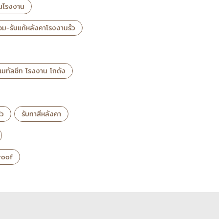
อนโรงงาน
่อม-รับแก้หลังคาโรงงานรั่ว
าเมทัลชีท โรงงาน โกดัง
่ว
รับทาสีหลังคา
 roof