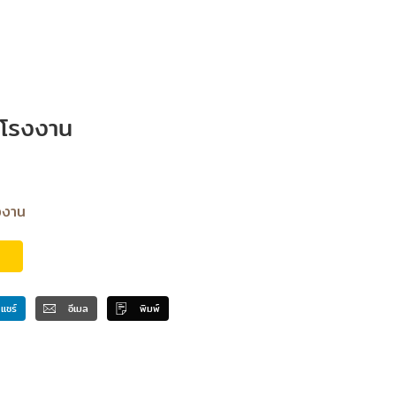
 โรงงาน
งงาน
แชร์
อีเมล
พิมพ์