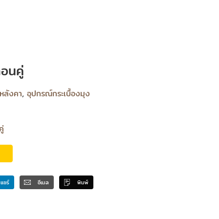
อนคู่
ำหลังคา
,
อุปกรณ์กระเบื้องมุง
ู่
แชร์
อีเมล
พิมพ์