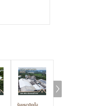
า
รับเหมาติดตั้ง
รับซ่อมหลังคาโกดัง
รั