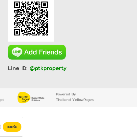
Line ID:
@ptkproperty
Powered By
ypt
Thailand YellowPages
ยอมรับ